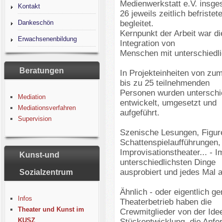
Medienwerkstatt e.V. insge
Kontakt
26 jeweils zeitlich befriste
Dankeschön
begleitet.
Kernpunkt der Arbeit war di
Erwachsenenbildung
Integration von
Menschen mit unterschiedli
Beratungen
In Projekteinheiten von zu
bis zu 25 teilnehmenden
Personen wurden unterschi
Mediation
entwickelt, umgesetzt und
Mediationsverfahren
aufgeführt.
Supervision
Szenische Lesungen, Figure
Schattenspielaufführungen,
Improvisationstheater... - I
Kunst-und
unterschiedlichsten Dinge
ausprobiert und jedes Mal a
Sozialzentrum
Ähnlich - oder eigentlich g
Infos
Theaterbetrieb haben die
Theater und Kunst im
Crewmitglieder von der Idee
KUSZ
Stückentwicklung, die Anfer