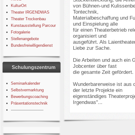
von Bühnen-und Kulissenbes
KulturOrt
Tontechnik,
Theater IRGENDWAS
Materialbeschaffung und F
Theater Trockenbau
und Einspielung alle
Kunstausstellung Parcour
für einen Theaterbetrieb re
Fotogalerie
organisiert und
Stellenangebote
ausgeführt. Als Laientheat
Bundesfreiwilligendienst
Liebe zur Sache.
Die Arbeiten und auch ein 
Jobcenter über fast
Schulungszentrum
die gesamte Zeit gefördert.
Seminarkalender
Wunderbarerweise ist aus 
der letzte Projekte ein
Selbstvermarktung
eigenständiges Theaterproj
Bewerbungscoaching
Irgendwas"...
Präsentationstechnik
---------------------------